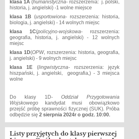
klasa 1A
(
humanistyczna
- rozszerzenia: j. polski,
historia, j. angielski) -1 wolne miejsce
klasa 1B
(
usportowiona
- rozszerzenia: historia,
biologia, j. angielski) - 14 wolnych miejsc
klasa 1C
(
policyjno-wojskowa
- rozszerzenia:
geografia, historia, j. angielski) - 12 wolnych
miejsc
klasa 1D
(
OPW
, rozszerzenia: historia, geografia,
j. angielski) - 9 wolnych miejsc
klasa 1E
(
lingwistyczna-
rozszerzenia: język
hiszpański, j. angielski, geografia,) - 3 miejsca
wolne
Do klasy 1D-
Oddział Przygotowania
Wojskowego
kandydat musi obowiązkowo
przejść próbę sprawności fizycznej (SUK). Próba
odbędzie się
2 sierpnia 2024r o godz. 10:00.
Listy przyjętych do klasy pierwszej