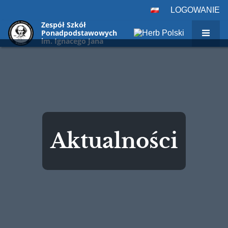
LOGOWANIE
Zespół Szkół
Ponadpodstawowych
im. Ignacego Jana
Paderewskiego w
Sulejówku,
ul. Paderewskiego 29
Aktualności