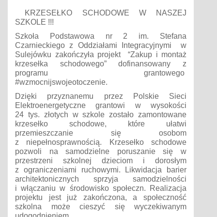
KRZESEŁKO SCHODOWE W NASZEJ
SZKOLE !!!
Szkoła Podstawowa nr 2 im. Stefana
Czarnieckiego z Oddziałami Integracyjnymi w
Sulej
ówku
zakończyła projekt
“Zakup i montaż
krzesełka schodowego”
dofinansowany
z
programu grantowego
#wzmocnijswojeotoczenie.
Dzięki przyznanemu przez Polskie Sieci
Elektroenergetyczne grantowi w wysokości
24 tys. złotych w szkole zostało zamontowane
krzesełko schodowe, które ułatwi
przemieszczanie się osobom
z niepełnosprawnością. Krzesełko schodowe
pozwoli na samodzielne poruszanie się w
przestrzeni szkolnej dzieciom i dorosłym
z ograniczeniami ruchowymi. Likwidacja barier
architektonicznych sprzyja samodzielności
i włączaniu w środowisko społeczn. Realizacja
projektu jest już zakończona, a społeczność
szkolna może cieszyć się wyczekiwanym
udogodnieniem
.