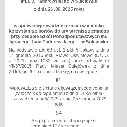
im. I. J. Paderewskiego w Sulejówku
z dnia 26 .09. 2025 roku
w sprawie wprowadzenia zmian w cenniku
korzystania z kortów do gry w tenisa ziemnego
przy Zespole Szkół Ponadpodstawowych im.
Ignacego Jana Paderewskiego w Sulejówku
Na podstawie art. 68 ust. 1 pkt. 5 ustawy z dnia
14 grudnia 2016 roku Prawo Oświatowe (Dz. U.
z 2021r. poz 1082 ze zm.) oraz uchwały nr
VII/37/2015 Rady Miasta Sulejówek z dnia
26 lutego 2015 r. zarządza się, co następuje:
§1.
Wprowadza się zmianę obowiązującego cennika
(załącznik do regulaminu z dnia 14 kwietnia)
i zarządzenia nr 8/2025 z dnia 25 sierpnia 2025
roku
§2.
Akcja promocyjna obowiązuje w
terminie od 27 września