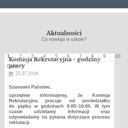
Aktualności
Co nowego w szkole?
1
2
3
4
5
6
7
8
9
10
Komisja Rekrutacyjna - godziny
pracy
Dalej
21.07.2026
Szanowni Państwo,
uprzejmie informujemy, że Komisja
Rekrutacyjna pracuje od poniedziałku
do piątku w godzinach 9:00–16:00. W tym
czasie udzielamy informacji oraz
odpowiadamy na pytania dotyczące procesu
rekrutacji.