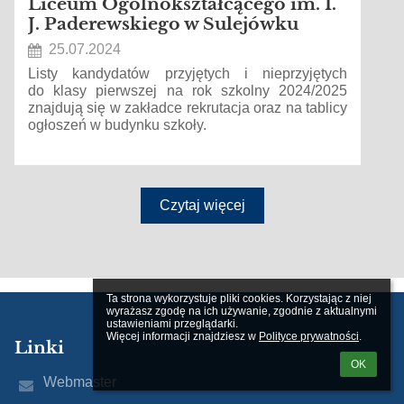
Liceum Ogólnokształcącego im. I.
J. Paderewskiego w Sulejówku
25.07.2024
Listy kandydatów przyjętych i nieprzyjętych
do klasy pierwszej na rok szkolny 2024/2025
znajdują się w zakładce rekrutacja oraz na tablicy
ogłoszeń w budynku szkoły.
Czytaj więcej
Ta strona wykorzystuje pliki cookies. Korzystając z niej 
wyrażasz zgodę na ich używanie, zgodnie z aktualnymi 
ustawieniami przeglądarki.

Więcej informacji znajdziesz w 
Polityce prywatności
.
Linki
OK
Webmaster