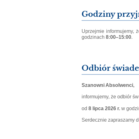
wszczęciu
likwidacji:
Godziny przyj
Uprzejmie informujemy, ż
godzinach
8:00–15:00
.
Odbiór świad
Szanowni Absolwenci,
informujemy, że odbiór ś
od
8 lipca 2026 r.
w godz
Serdecznie zapraszamy d