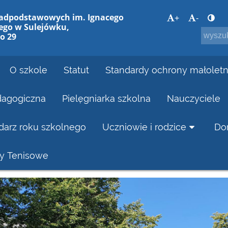
nadpodstawowych im. Ignacego
+
-
ego w Sulejówku,
o 29
O szkole
Statut
Standardy ochrony małoletn
dagogiczna
Pielęgniarka szkolna
Nauczyciele
darz roku szkolnego
Uczniowie i rodzice
Do
ty Tenisowe