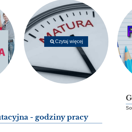
Czytaj więcej
G
So
tacyjna - godziny pracy