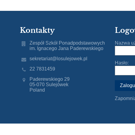
Kontakty
Logo
Zespół Szkół Ponadpodstawowych
Nazwa uż
im. Ignacego Jana Paderewskiego
sekretariat@losulejowek.pl
Hasło:
22 7831459
Paderewskiego 29
05-070 Sulejówek
Poland
Zapomnia