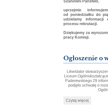
Szanowni Państwo,
uprzejmie informuj
od poniedziałku do pi
udzielamy informacji
procesu rekrutacji.
Dziękujemy za wyrozumi
pracy Komisji.
Ogłoszenie o w
Likwidator stowarzysze
Liceum Ogólnokształcąceg
Paderewskiego 29 inform
podjęło uchwałę o roz
Ogóln
Ogłoszenie
Czytaj więcej
o