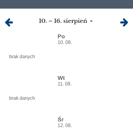
Wymagania
10. – 16. sierpień
edukacyjne
i
Po
przedmiotowe
10. 08.
zasady
brak danych
oceniania
Wt
11. 08.
brak danych
Śr
12. 08.