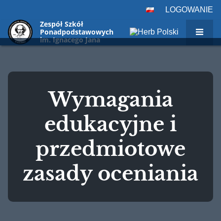
LOGOWANIE
Zespół Szkół
Ponadpodstawowych
im. Ignacego Jana
Paderewskiego w
Sulejówku,
ul. Paderewskiego 29
Wymagania
edukacyjne i
przedmiotowe
zasady oceniania