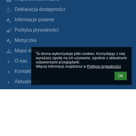
Deklaracja dostępności
Informacje prawne
Polityka prywatności
Metryczka
Mapa strony
Ta strona wykorzystuje pliki cookies. Korzystając z niej 
wyrażasz zgodę na ich używanie, zgodnie z aktualnymi 
O nas
ustawieniami przeglądarki.

Więcej informacji znajdziesz w 
Polityce prywatności
.
Kontakt
OK
Aktualności
Kontakty
Zespół Szkół Ponadpodstawowych im. Ignacego
Jana Paderewskiego
sekretariat@losulejowek.pl
22 7831459